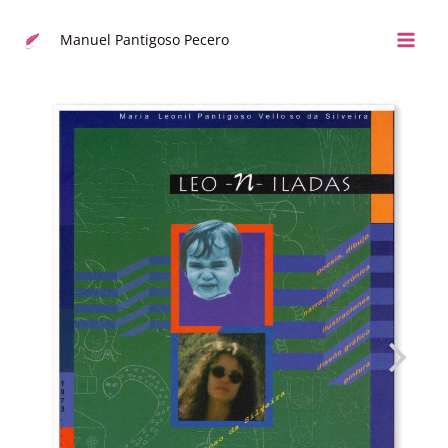
Actualizar
e
Manuel Pantigoso Pecero
ir
al
contenido