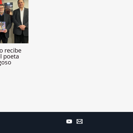
o recibe
l poeta
goso