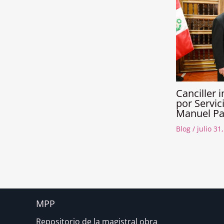
Canciller
por Servic
Manuel Pa
Blog
/
julio 31
MPP
Repositorio de la magistral obra