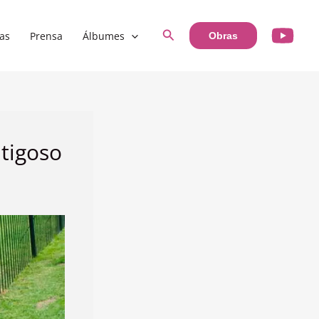
Buscar
as
Prensa
Álbumes
Obras
ntigoso