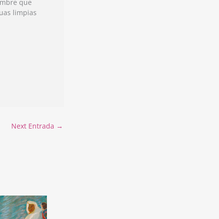
hombre que
guas limpias
Next Entrada
→