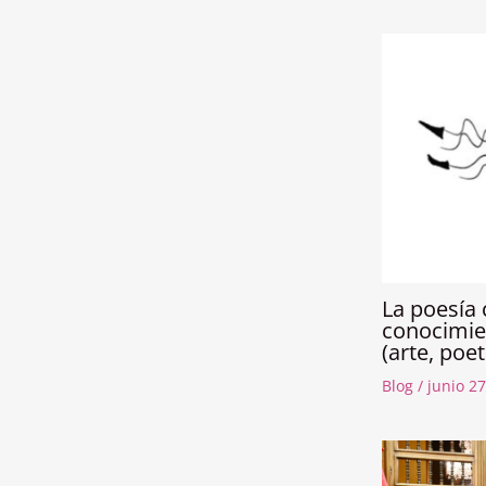
La poesía
conocimien
(arte, poe
Blog
/
junio 27