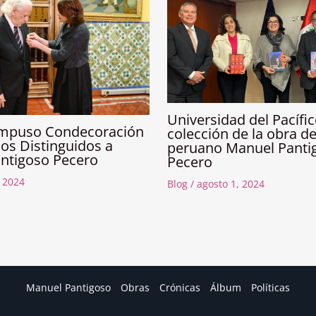
Universidad del Pacífic
 impuso Condecoración
colección de la obra de
ios Distinguidos a
peruano Manuel Panti
ntigoso Pecero
Pecero
, 2024
Blog
/
agosto 1, 2024
Manuel Pantigoso
Obras
Crónicas
Álbum
Políticas