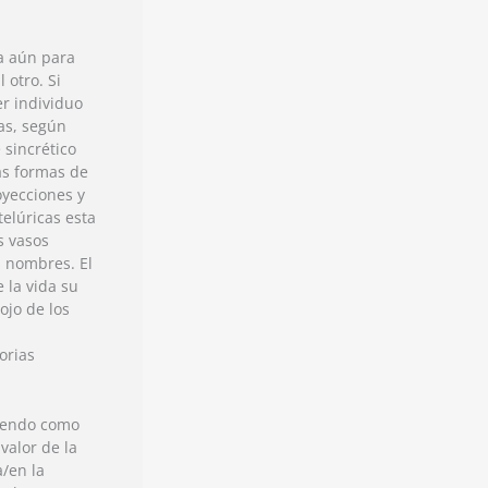
a aún para
 otro. Si
r individuo
as, según
 sincrético
ias formas de
oyecciones y
telúricas esta
s vasos
 nombres. El
e la vida su
ojo de los
orias
biendo como
valor de la
/en la