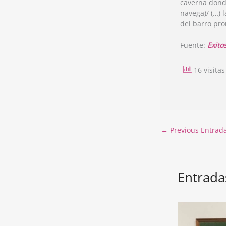
caverna donde
navega)/ (…) 
del barro prom
Fuente:
Exito
16 visita
←
Previous Entrad
Entrada