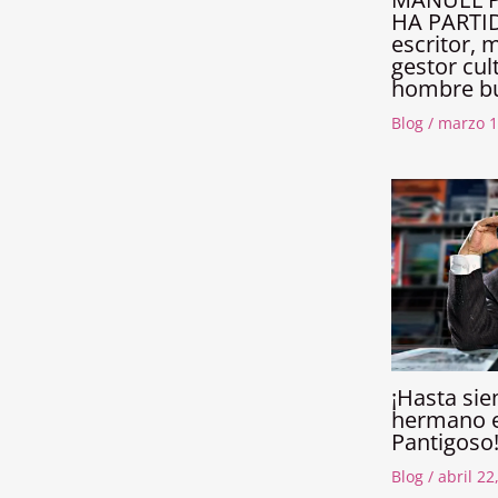
HA PARTID
escritor, 
gestor cult
hombre b
Blog
/
marzo 1
¡Hasta si
hermano e
Pantigoso
Blog
/
abril 22