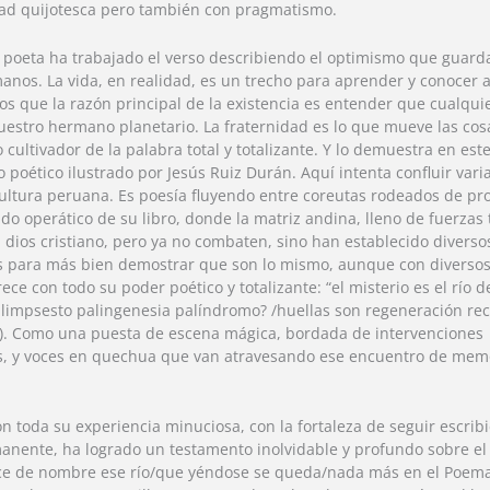
ad quijotesca pero también con pragmatismo.
poeta ha trabajado el verso describiendo el optimismo que guard
anos. La vida, en realidad, es un trecho para aprender y conocer al
que la razón principal de la existencia es entender que cualquie
estro hermano planetario. La fraternidad es lo que mueve las cos
 cultivador de la palabra total y totalizante. Y lo demuestra en este
ro poético ilustrado por Jesús Ruiz Durán. Aquí intenta confluir var
ultura peruana. Es poesía fluyendo entre coreutas rodeados de pr
tido operático de su libro, donde la matriz andina, lleno de fuerzas 
l dios cristiano, pero ya no combaten, sino han establecido diverso
 para más bien demostrar que son lo mismo, aunque con diversos
ce con todo su poder poético y totalizante: “el misterio es el río d
limpsesto palingenesia palíndromo? /huellas son regeneración rec
53). Como una puesta de escena mágica, bordada de intervenciones
s, y voces en quechua que van atravesando ese encuentro de mem
on toda su experiencia minuciosa, con la fortaleza de seguir escri
nente, ha logrado un testamento inolvidable y profundo sobre el 
ece de nombre ese río/que yéndose se queda/nada más en el Poema