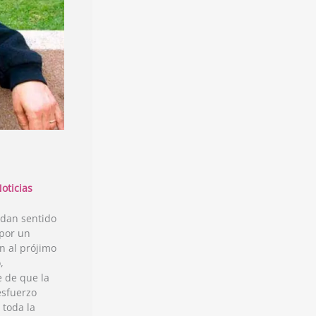
Noticias
e dan sentido
 por un
 al prójimo
,
 de que la
esfuerzo
 toda la