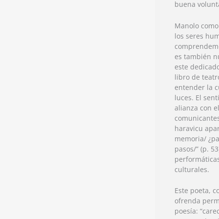
buena volunt
Manolo como 
los seres hum
comprendemos 
es también nu
este dedicado
libro de teat
entender la c
luces. El sen
alianza con e
comunicantes
haravicu apare
memoria/ ¿pa
pasos/” (p. 
performática
culturales.
Este poeta, c
ofrenda perma
poesía: “car