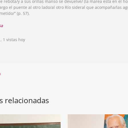
 rebota/y a sus orillas manso se devuelve/ (la marea está en el 
largo el puente al otro lado/al otro Río sideral que acompaña/las a
etido/” (p. 57).
sa
s
, 1 vistas hoy
a
s relacionadas