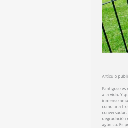
Artículo publ
Pantigoso es 
a la vida. Y 
inmenso amor
como una fron
conversador, 
degradación 
agónico. Es p