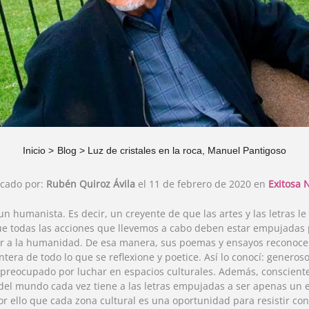
Inicio
Blog
Luz de cristales en la roca, Manuel Pantigoso
icado por:
Rubén Quiroz Ávila
el 11 de febrero de 2020 en
Exitosa 
un humanista. Es decir, un creyente de que las artes y las letras l
que todas las acciones que llevemos a cabo deben estar empujadas
 a la humanidad. De esa manera, sus poemas y ensayos reconocen
tera de todo lo que se reflexione y poetice. Así lo conocí: generoso
preocupado por luchar en espacios culturales. Además, consciente
del mundo cada vez tiene a las letras empujadas a ser apenas un 
or ello que cada zona cultural es una oportunidad para resistir con