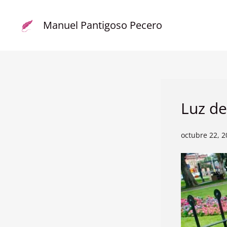
Actualizar
e
Manuel Pantigoso Pecero
ir
al
contenido
Luz de
octubre 22, 2