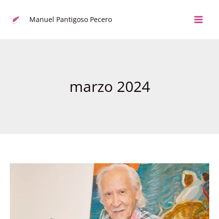
Actualizar
e
Manuel Pantigoso Pecero
ir
al
contenido
marzo 2024
El
Poeta
Manuel
Pantigoso
Pecero