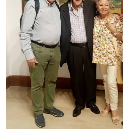
al
escritor,
maestro
universitario,
gestor
cultural,
periodista;
hombre bueno